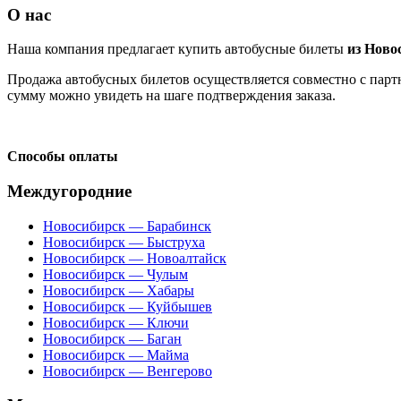
О нас
Наша компания предлагает купить автобусные билеты
из Ново
Продажа автобусных билетов осуществляется совместно с партн
сумму можно увидеть на шаге подтверждения заказа.
Способы оплаты
Междугородние
Новосибирск — Барабинск
Новосибирск — Быструха
Новосибирск — Новоалтайск
Новосибирск — Чулым
Новосибирск — Хабары
Новосибирск — Куйбышев
Новосибирск — Ключи
Новосибирск — Баган
Новосибирск — Майма
Новосибирск — Венгерово